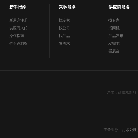
新手指南
采购服务
供应商服务
新用户注册
找专家
找专家
供应商入门
找公司
找商机
操作指南
找产品
产品发布
链企通档案
发需求
发需求
看展会
净水市政供水旗舰
主营业务：污水处理