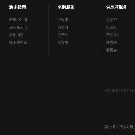
新手指南
采购服务
供应商服务
新用户注册
找专家
找专家
供应商入门
找公司
找商机
操作指南
找产品
产品发布
链企通档案
发需求
发需求
看展会
净水市政供水旗舰
主营业务：污水处理